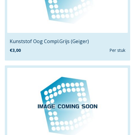
11.1mm
120cm
120mm
1260mm
12mm
Kunststof Oog Compl.Grijs (Geiger)
13.1mm
€
3,00
Per stuk
13.2mm
13.5mm
140/10
140/8
140cm
140mm
1480mm
14mm
15.2mm
15.5mm