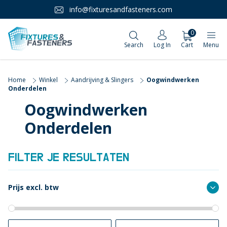
info@fixturesandfasteners.com
0
Search
Log In
Cart
Menu
Home
Winkel
Aandrijving & Slingers
Oogwindwerken
Onderdelen
Oogwindwerken
Onderdelen
FILTER JE RESULTATEN
Prijs excl. btw