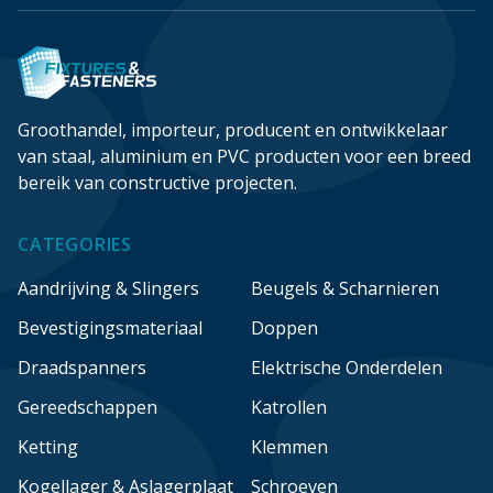
40mmx32mm
40mmx40mm
40mmx80mm
41.3mm
Groothandel, importeur, producent en ontwikkelaar
42.4mm
van staal, aluminium en PVC producten voor een breed
45mm
bereik van constructive projecten.
47.64mm
480mm
CATEGORIES
48mm
Aandrijving & Slingers
Beugels & Scharnieren
5.8mm
Bevestigingsmateriaal
Doppen
5.9mm
500m
Draadspanners
Elektrische Onderdelen
500mm
Gereedschappen
Katrollen
50mm
Ketting
Klemmen
50mmx30mm
50mmx39mm
Kogellager & Aslagerplaat
Schroeven