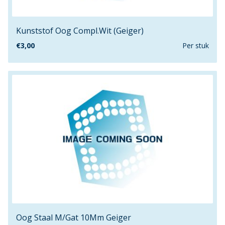
150cm
16.3mm
Kunststof Oog Compl.Wit (Geiger)
160cm
€
3,00
Per stuk
160mm
16mm
1740mm
17mm
180cm
18mm
190mm
1980mm
19mm
2.5mm
2"
200cm
Oog Staal M/Gat 10Mm Geiger
200mm