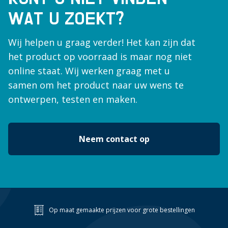
30m
WAT U ZOEKT?
30mm
30mmx140mm
Wij helpen u graag verder! Het kan zijn dat
30mmx20mm
het product op voorraad is maar nog niet
30mmx26mm
online staat. Wij werken graag met u
30mmx30mm
samen om het product naar uw wens te
32mm
ontwerpen, testen en maken.
33.5mm
35mm
Neem contact op
35mmx22mm
38.1mm
3mm
4"
400mm
40mm
Op maat gemaakte prijzen voor grote bestellingen
40mmx30mm