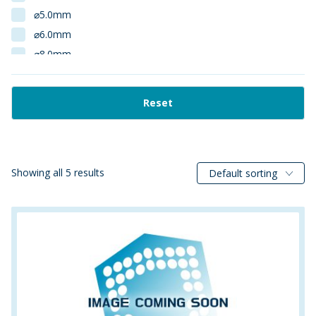
⌀5.0mm
⌀6.0mm
⌀8.0mm
1:13
1:15
Reset
1:3
1:4
1:6
1:7
Showing all 5 results
Default sorting
1:9
1.000m
1"
1000mm
100m
100mm
10mm