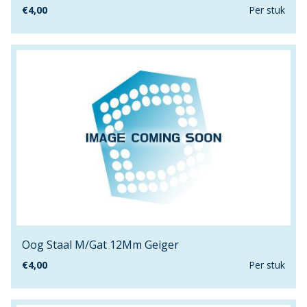
€
4,00
Per stuk
20mm
20mmx100mm
20mmx15mm
20mmx80mm
21.4mm
21.7mm
22mm
22mmx100mm
23.8mm
230mm
23mmx80mm
25.4mm
Oog Staal M/Gat 12Mm Geiger
250mm
25mm
€
4,00
Per stuk
25mmx100mm
25mmx22mm