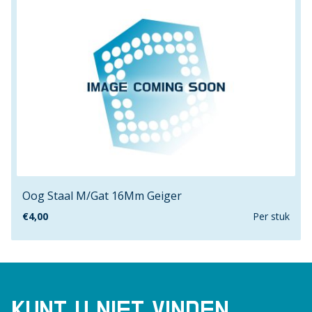
25mmx40mm
25mmx50mm
25mmx51mm
25mmx60mm
25mmx64mm
25mmx75mm
25mmx76mm
26mmx100mm
26mmx120mm
27mm
Oog Staal M/Gat 16Mm Geiger
28.6mm
€
4,00
Per stuk
28mmx80mm
3.5mm
3.9mm
3"
KUNT U NIET VINDEN
300mm