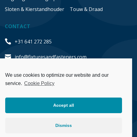
50mmx50mm
Sloten & Kierstandhouder
Touw & Draad
517m
51mmx51mm
CONTACT
53/6
53/8
+31 641 272 285
57mm
info@fixturesandfasteners.com
5mm
6.8mm
Honderdland 548
600mm
We use cookies to optimize our website and our
2676 LT Maasdijk
60mm
service.
Cookie Policy
The Netherlands
60mmx35mm
60mmx46mm
Accept all
60mmx60mm
Algemene voorwaarden
63mm
Privacybeleid
Dismiss
63mmx63mm
Bezorgen en retourneren
65mm