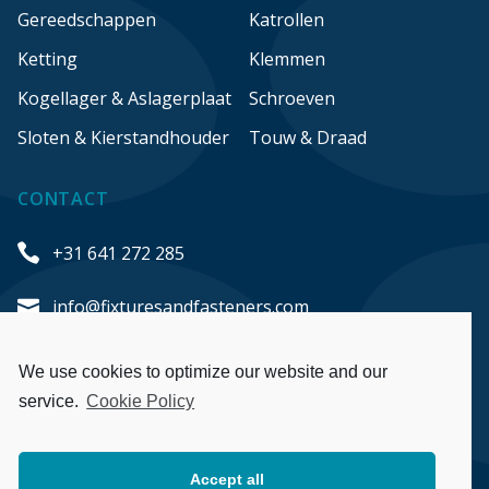
Gereedschappen
Katrollen
Ketting
Klemmen
Kogellager & Aslagerplaat
Schroeven
Sloten & Kierstandhouder
Touw & Draad
CONTACT
+31 641 272 285
info@fixturesandfasteners.com
Honderdland 548
We use cookies to optimize our website and our
2676 LT Maasdijk
service.
Cookie Policy
The Netherlands
Accept all