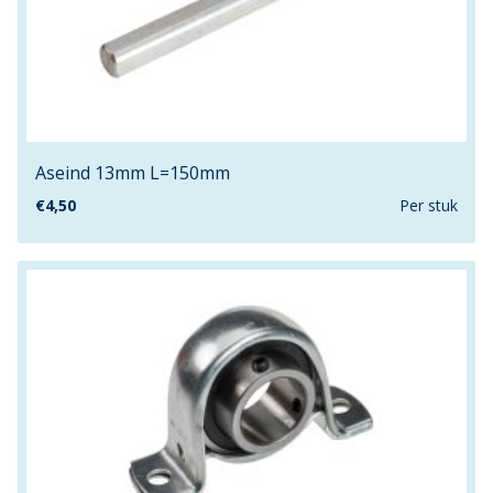
16mm
17mm
18mm
19mm
2.5mm
2"
Aseind 13mm L=150mm
200cm
€
4,50
Per stuk
20mm
21.4mm
21.7mm
22mm
23.8mm
25.4mm
25mm
27mm
28.6mm