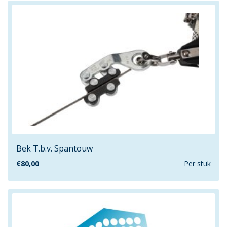
Bek T.b.v. Spantouw
€
80,00
Per stuk