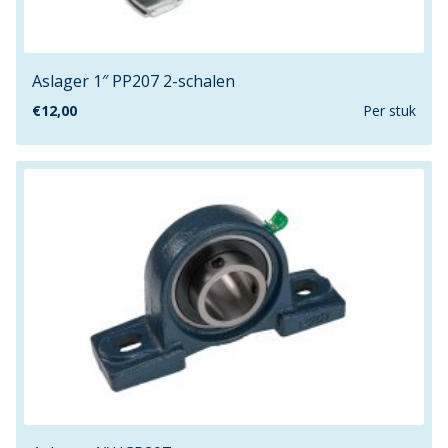
3.5mm
3.9mm
3"
Aslager 1″ PP207 2-schalen
30m
€
12,00
Per stuk
30mm
32mm
33.5mm
35mm
38.1mm
3mm
4"
40mm
41.3mm
42.4mm
47.64mm
5.8mm