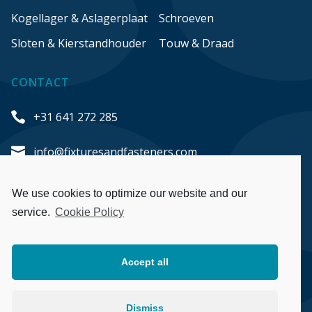
Kogellager & Aslagerplaat
Schroeven
Sloten & Kierstandhouder
Touw & Draad
CONTACT
+31 641 272 285
info@fixturesandfasteners.com
Honderdland 548
We use cookies to optimize our website and our
2676 LT Maasdijk
service.
Cookie Policy
The Netherlands
Accept all
Algemene voorwaarden
Privacybeleid
Dismiss