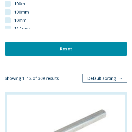
100m
100mm
10mm
11.1mm
12mm
13.1mm
Reset
13.2mm
13.5mm
140/10
140/8
Showing 1–12 of 309 results
Default sorting
140cm
14mm
15.2mm
15.5mm
150cm
16.3mm