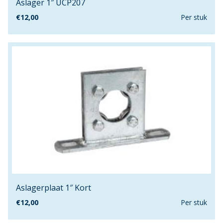
Aslager 1″ UCP207
5.9mm
€
12,00
Per stuk
500m
50mm
517m
53/6
53/8
57mm
5mm
6.8mm
60mm
69.8mm
6mm
7.9mm
Aslagerplaat 1″ Kort
704m
76mm
€
12,00
Per stuk
7mm