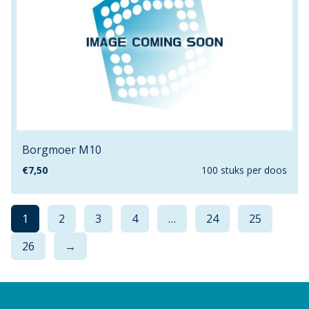
Borgmoer M10
€
7,50
100 stuks per doos
1
2
3
4
…
24
25
26
→