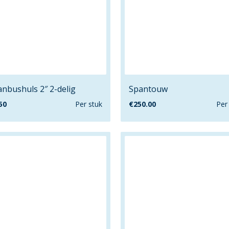
nbushuls 2″ 2-delig
Spantouw
50
Per stuk
€
250.00
Per