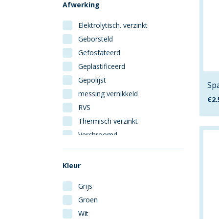
Afwerking
Elektrolytisch. verzinkt
Geborsteld
Gefosfateerd
Geplastificeerd
Gepolijst
Spa
messing vernikkeld
€
2.
RVS
Thermisch verzinkt
Verchroomd
Vermessingd
Kleur
Grijs
Groen
Wit