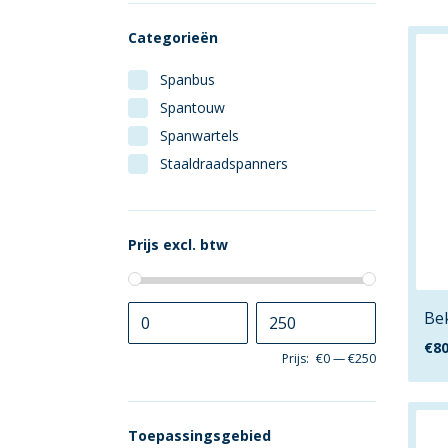
Categorieën
Spanbus
Spantouw
Spanwartels
Staaldraadspanners
Prijs excl. btw
Bek
€
80
Prijs:
€0
—
€250
Toepassingsgebied