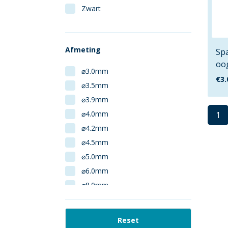
Zwart
Afmeting
Sp
oo
⌀3.0mm
€
3.
⌀3.5mm
⌀3.9mm
⌀4.0mm
1
⌀4.2mm
⌀4.5mm
⌀5.0mm
⌀6.0mm
⌀8.0mm
1:13
1:15
Reset
1:3