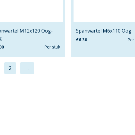
anwartel M12x120 Oog-
Spanwartel M6x110 Oog
g
€
6.30
Per
00
Per stuk
2
→