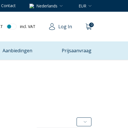
Contact
Nederlands
EUR
0
Log In
AT
incl. VAT
Aanbiedingen
Prijsaanvraag