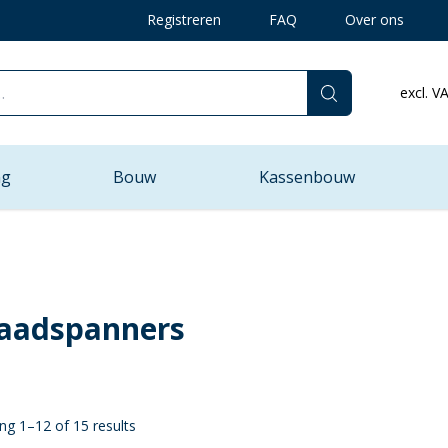
Registreren
FAQ
Over ons
excl. V
ng
Bouw
Kassenbouw
aadspanners
ng 1–12 of 15 results