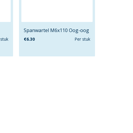
Spanwartel M6x110 Oog-oog
 stuk
€
6.30
Per stuk