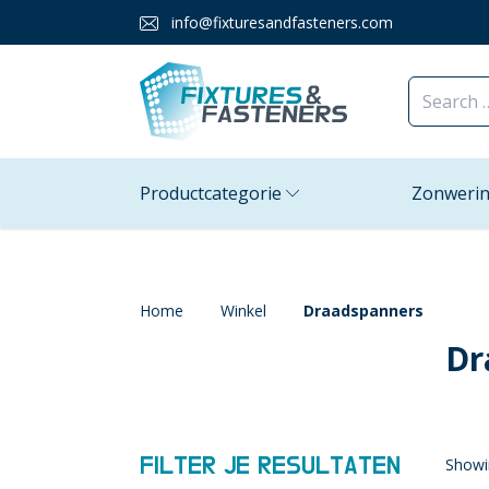
info@fixturesandfasteners.com
Productcategorie
Zonweri
Home
Winkel
Draadspanners
Dr
FILTER JE RESULTATEN
Showi