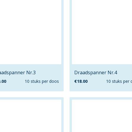
aadspanner Nr.3
Draadspanner Nr.4
.00
10 stuks per doos
€
18.00
10 stuks per