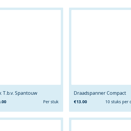
 T.b.v. Spantouw
Draadspanner Compact
.00
Per stuk
€
13.00
10 stuks per