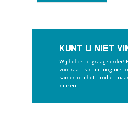
1:4
1:6
1:7
1:9
1.000m
KUNT U NIET V
1"
1000mm
Wij helpen u graag verder! 
100m
voorraad is maar nog niet o
100mm
samen om het product naar
10mm
maken.
11.1mm
120cm
120mm
1260mm
12mm
13.1mm