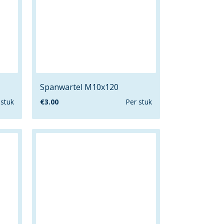
Spanwartel M10x120
 stuk
€
3.00
Per stuk