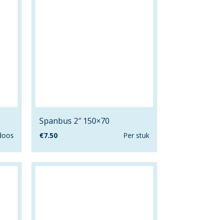
Spanbus 2″ 150×70
 doos
€
7.50
Per stuk