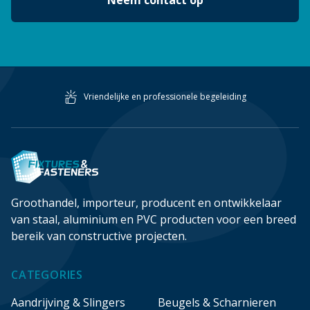
Neem contact op
20mmx15mm
20mmx80mm
21.4mm
21.7mm
22mm
Vriendelijke en professionele begeleiding
22mmx100mm
23.8mm
230mm
23mmx80mm
25.4mm
Groothandel, importeur, producent en ontwikkelaar
250mm
van staal, aluminium en PVC producten voor een breed
25mm
bereik van constructive projecten.
25mmx100mm
25mmx22mm
CATEGORIES
25mmx40mm
Aandrijving & Slingers
Beugels & Scharnieren
25mmx50mm