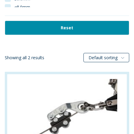
⌀8.0mm
1:13
1:15
Reset
1:3
1:4
1:6
1:7
Showing all 2 results
Default sorting
1:9
1.000m
1"
1000mm
100m
100mm
10mm
11.1mm
120cm