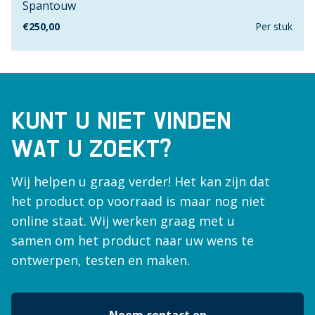
Spantouw
160cm
€
250,00
Per stuk
160mm
16mm
1740mm
17mm
180cm
KUNT U NIET VINDEN
18mm
WAT U ZOEKT?
190mm
1980mm
Wij helpen u graag verder! Het kan zijn dat
19mm
het product op voorraad is maar nog niet
2.5mm
online staat. Wij werken graag met u
2"
samen om het product naar uw wens te
200cm
ontwerpen, testen en maken.
200mm
20mm
20mmx100mm