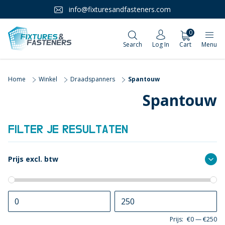
info@fixturesandfasteners.com
0
Search
Log In
Cart
Menu
Home
Winkel
Draadspanners
Spantouw
Spantouw
FILTER JE RESULTATEN
Prijs excl. btw
Prijs:
€0
—
€250