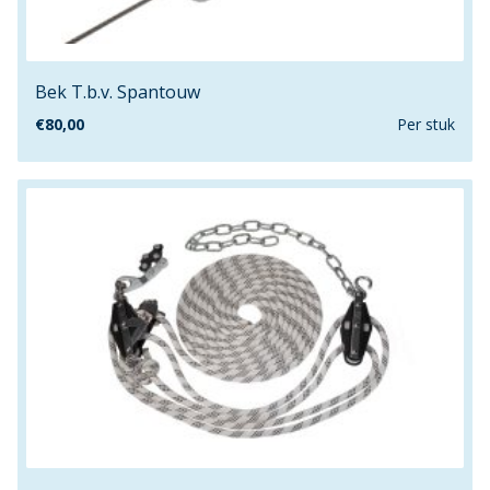
120mm
1260mm
12mm
Bek T.b.v. Spantouw
13.1mm
€
80,00
Per stuk
13.2mm
13.5mm
140/10
140/8
140cm
140mm
1480mm
14mm
15.2mm
15.5mm
150cm
16.3mm