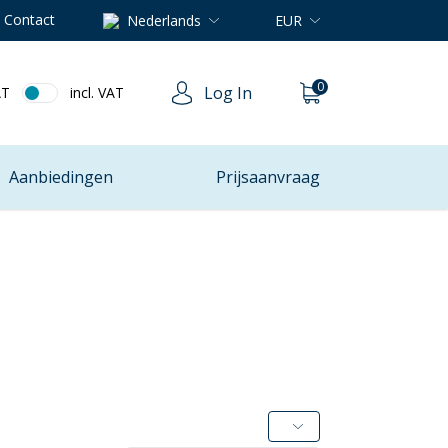
Contact
Nederlands
EUR
0
Log In
AT
incl. VAT
Aanbiedingen
Prijsaanvraag