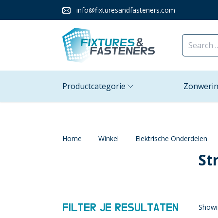
info@fixturesandfasteners.com
Productcategorie
Zonweri
Home
Winkel
Elektrische Onderdelen
St
FILTER JE RESULTATEN
Showin