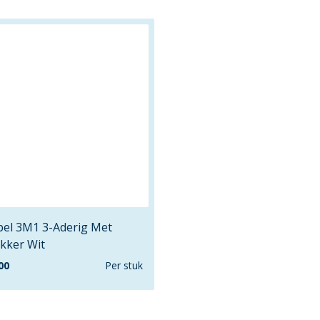
bel 3M1 3-Aderig Met
kker Wit
00
Per stuk