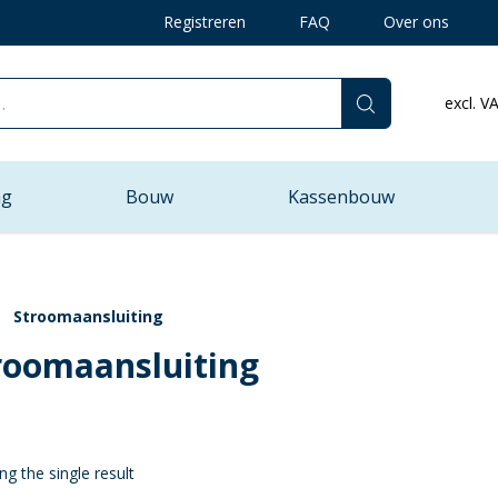
Registreren
FAQ
Over ons
excl. V
ng
Bouw
Kassenbouw
Stroomaansluiting
roomaansluiting
g the single result