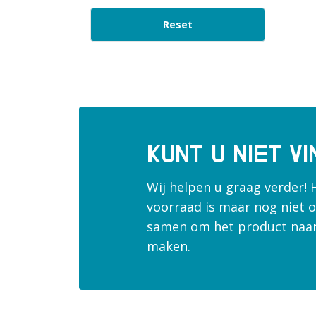
1:15
Reset
1:3
1:4
1:6
1:7
1:9
1.000m
KUNT U NIET V
1"
1000mm
Wij helpen u graag verder! 
100m
voorraad is maar nog niet o
100mm
samen om het product naar
10mm
maken.
11.1mm
120cm
120mm
1260mm