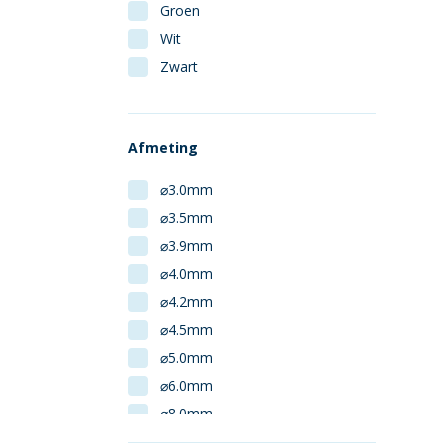
Groen
Wit
Zwart
Afmeting
⌀3.0mm
⌀3.5mm
⌀3.9mm
⌀4.0mm
⌀4.2mm
⌀4.5mm
⌀5.0mm
⌀6.0mm
⌀8.0mm
1:13