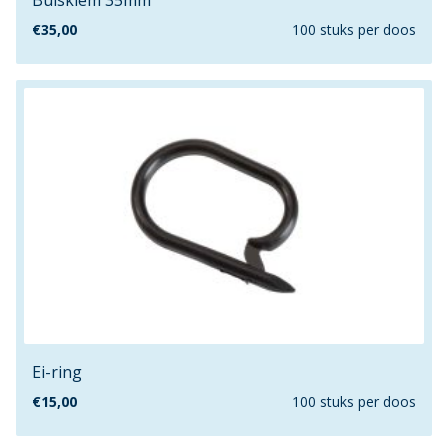
Buisklem 35mm
51mmx51mm
€
35,00
100 stuks per doos
53/6
53/8
57mm
5mm
6.8mm
600mm
60mm
60mmx35mm
60mmx46mm
60mmx60mm
63mm
63mmx63mm
Ei-ring
65mm
€
15,00
100 stuks per doos
68mm
69.8mm