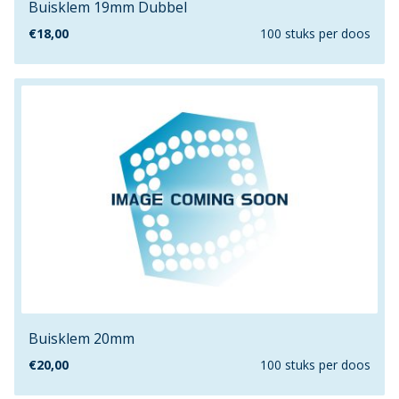
Buisklem 19mm Dubbel
160cm
€
18,00
100 stuks per doos
160mm
16mm
1740mm
17mm
180cm
18mm
190mm
1980mm
19mm
2.5mm
2"
200cm
Buisklem 20mm
200mm
€
20,00
100 stuks per doos
20mm
20mmx100mm