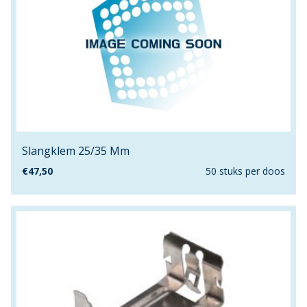
8mm
9.15mm
90mm
95mm
960mm
9mm
C50
Slangklem 25/35 Mm
C75
C85
€
47,50
50 stuks per doos
M10
M12
M16
M6
M8
VR16
VR22