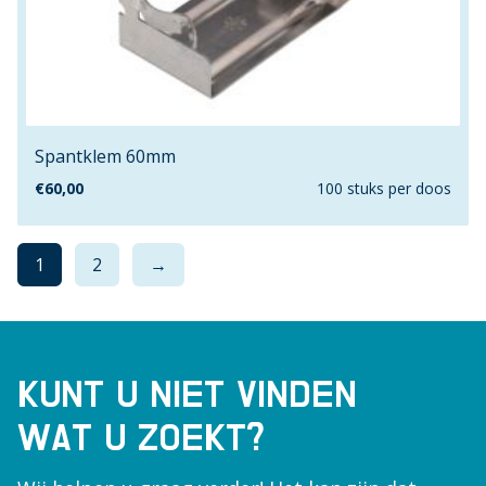
VR38
Spantklem 60mm
€
60,00
100 stuks per doos
1
2
→
KUNT U NIET VINDEN
WAT U ZOEKT?