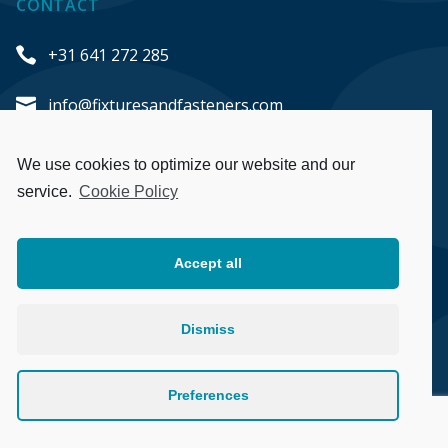
CONTACT
+31 641 272 285
info@fixturesandfasteners.com
Honderdland 548
We use cookies to optimize our website and our
2676 LT Maasdijk
service.
Cookie Policy
The Netherlands
Accept all
Algemene voorwaarden
Privacybeleid
Dismiss
Bezorgen en retourneren
Preferences
Betaal veilig
Webshop door
Studio MVP