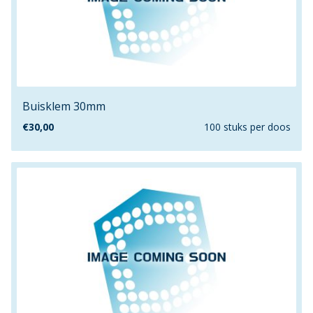
30mmx140mm
30mmx20mm
30mmx26mm
30mmx30mm
32mm
Buisklem 30mm
33.5mm
€
30,00
100 stuks per doos
35mm
35mmx22mm
38.1mm
3mm
4"
400mm
40mm
40mmx30mm
40mmx32mm
40mmx40mm