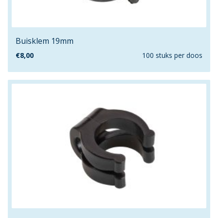
120mm
1260mm
12mm
Buisklem 19mm
13.1mm
€
8,00
100 stuks per doos
13.2mm
13.5mm
140/10
140/8
140cm
140mm
1480mm
14mm
15.2mm
15.5mm
150cm
16.3mm