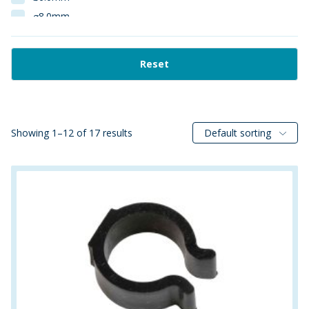
⌀8.0mm
1:13
1:15
Reset
1:3
1:4
1:6
1:7
Showing 1–12 of 17 results
Default sorting
1:9
1.000m
1"
1000mm
100m
100mm
10mm
11.1mm
120cm