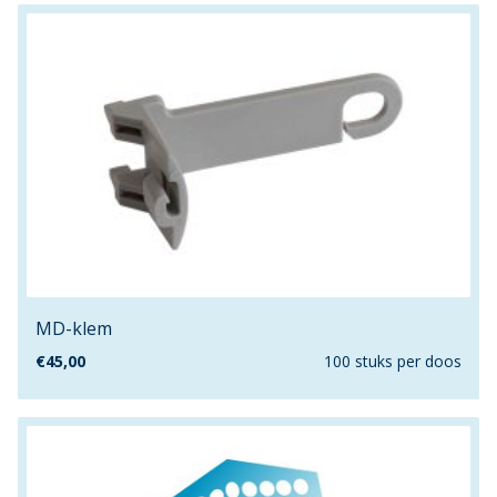
6mm
7.9mm
704m
70mmx40mm
70mmx51mm
76mm
76mmx76mm
780mm
78mm
7mm
MD-klem
8
€
45,00
100 stuks per doos
800mm
80mm
83mm
88.9mm
89mmx89mm