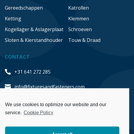
Gereedschappen
Katrollen
Ketting
Klemmen
Kogellager & Aslagerplaat
Schroeven
Sloten & Kierstandhouder
Touw & Draad
CONTACT
+31 641 272 285
info@fixturesandfasteners.com
Honderdland 548
We use cookies to optimize our website and our
2676 LT Maasdijk
service.
Cookie Policy
The Netherlands