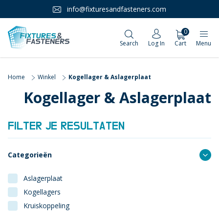
info@fixturesandfasteners.com
0
Search
Log In
Cart
Menu
Home
Winkel
Kogellager & Aslagerplaat
Kogellager & Aslagerplaat
FILTER JE RESULTATEN
Categorieën
Aslagerplaat
Kogellagers
Kruiskoppeling