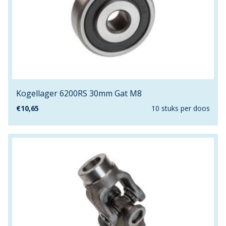
500m
500mm
50mm
50mmx30mm
50mmx39mm
50mmx50mm
517m
Kogellager 6200RS 30mm Gat M8
51mmx51mm
€
10,65
10 stuks per doos
53/6
53/8
57mm
5mm
6.8mm
600mm
60mm
60mmx35mm