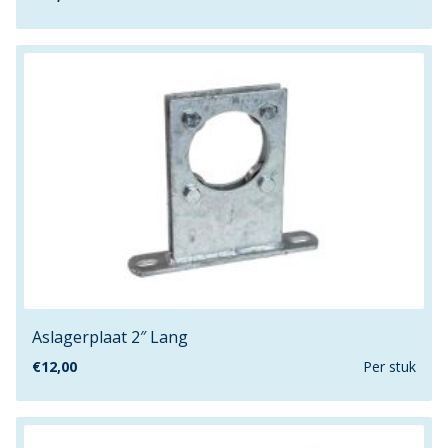
28mmx80mm
3.5mm
3.9mm
3"
300mm
30m
30mm
30mmx140mm
30mmx20mm
30mmx26mm
30mmx30mm
32mm
Aslagerplaat 2″ Lang
33.5mm
€
12,00
Per stuk
35mm
35mmx22mm
38.1mm