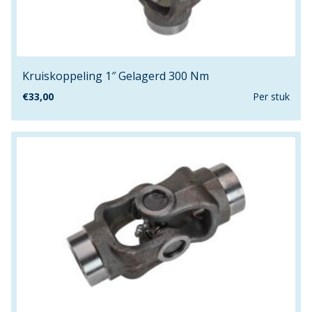
60mmx46mm
60mmx60mm
63mm
63mmx63mm
Kruiskoppeling 1″ Gelagerd 300 Nm
65mm
€
33,00
Per stuk
68mm
69.8mm
6mm
7.9mm
704m
70mmx40mm
70mmx51mm
76mm
76mmx76mm
780mm
78mm