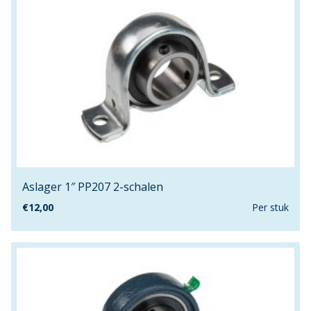
1"
1000mm
100m
100mm
10mm
11.1mm
120cm
120mm
1260mm
12mm
Aslager 1″ PP207 2-schalen
13.1mm
€
12,00
Per stuk
13.2mm
13.5mm
140/10
140/8
140cm