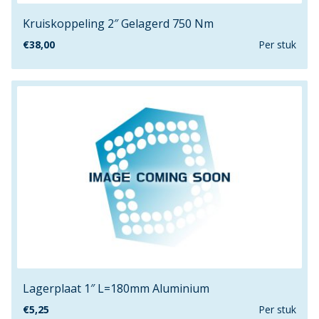
7mm
Kruiskoppeling 2″ Gelagerd 750 Nm
8
€
38,00
Per stuk
800mm
80mm
83mm
88.9mm
89mmx89mm
8mm
9.15mm
90mm
95mm
960mm
9mm
C50
Lagerplaat 1″ L=180mm Aluminium
C75
C85
€
5,25
Per stuk