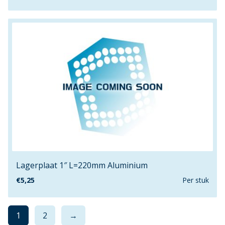
M10
M12
M16
M6
M8
VR16
VR22
VR38
Lagerplaat 1″ L=220mm Aluminium
€
5,25
Per stuk
1
2
→