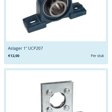
140mm
1480mm
14mm
15.2mm
15.5mm
150cm
16.3mm
Aslager 1″ UCP207
160cm
€
12,00
Per stuk
160mm
16mm
1740mm
17mm
180cm
18mm
190mm
1980mm