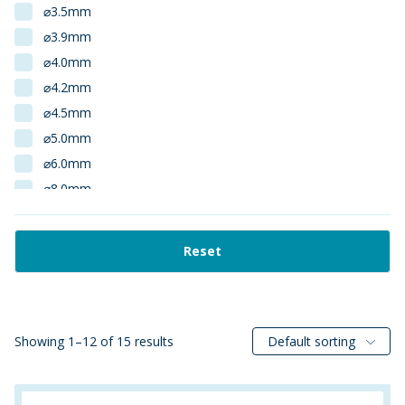
⌀3.5mm
⌀3.9mm
⌀4.0mm
⌀4.2mm
⌀4.5mm
⌀5.0mm
⌀6.0mm
⌀8.0mm
1:13
1:15
Reset
1:3
1:4
1:6
1:7
Showing 1–12 of 15 results
Default sorting
1:9
1.000m