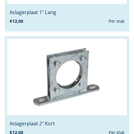
25.4mm
Aslagerplaat 1″ Lang
250mm
25mm
€
12,00
Per stuk
25mmx100mm
25mmx22mm
25mmx40mm
25mmx50mm
25mmx51mm
25mmx60mm
25mmx64mm
25mmx75mm
25mmx76mm
26mmx100mm
26mmx120mm
27mm
Aslagerplaat 2″ Kort
28.6mm
€
12,00
Per stuk